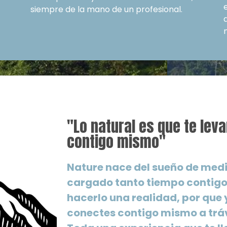
e
siempre de la mano de un profesional.
y
"Lo natural es que te lev
contigo mismo"
Nature nace del sueño de medi
cargado tanto tiempo contigo,
hacerlo una realidad, por que 
conectes contigo mismo a trá