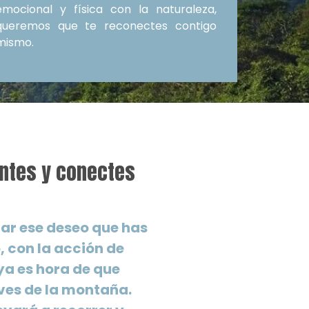
emocional y física con la naturaleza,
queremos que te reconectes contigo
mismo.
antes y conectes
ar ese deseo que has
 con la acción de
ya es hora de que
ves de la montaña.