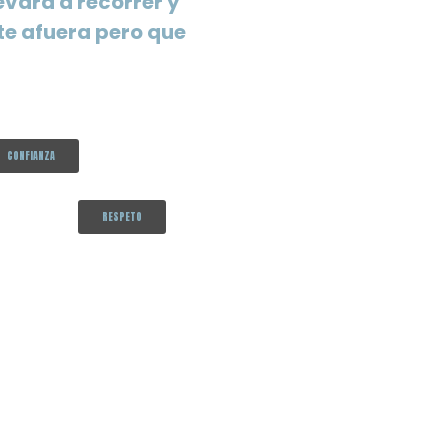
evará a recorrer y
te afuera pero que
CONFIANZA
RESPETO