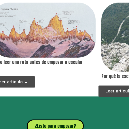
 leer una ruta antes de empezar a escalar
Por qué la es
eer articulo →
Leer articu
¿Listo para empezar?